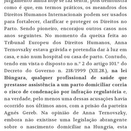
julgamento ainda hoje se faz sentir, pois demonstra
como é que, em termos práticos, os meandros dos
Direitos Humanos Internacionais podem ser usados
para fortalecer, clarificar e proteger os Direitos no
Parto. Sendo pioneiro, encorajou outros casos nos
anos seguintes. No momento da queixa feita ao
Tribunal Europeu dos Direitos Humanos, Anna
Ternovszky estava grávida e pretendia dar à luz em
casa, e não num hospital ou casa de parto. Contudo,
tendo em vista o disposto no n.º 2 do artigo 101.º do
Decreto do Governo n. 218/1999 (XII.28.),
na lei
Húngara, qualquer profissional de saúde que
prestasse assistência a um parto domiciliar corria
o risco de condenação por infração regulatória
e,
na verdade, pelo menos uma dessas acusações havia
ocorrido nos últimos anos, com a prisão da parteira
Agnés Gereb. Na opinião de Anna Ternovszky,
embora não existisse uma legislação abrangente
sobre o nascimento domiciliar na Hungria, esta