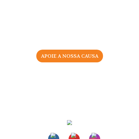
APOIE A NOSSA CAUSA
2026 © Associação Portuguesa pelos Direitos da Mulher
na Gravidez e Parto
Todos os direitos reservados |
Política de Privacidade