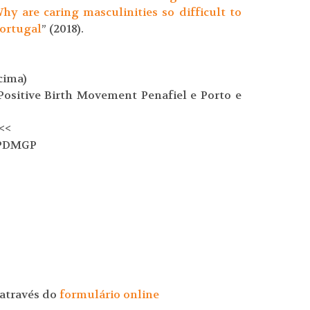
hy are caring masculinities so difficult to
Portugal
” (2018).
cima)
 Positive Birth Movement Penafiel e Porto e
<<
APDMGP
 através do
formulário online