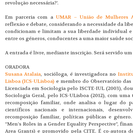
revolução necessária?’.
Em parceria com a
UMAR – União de Mulheres Al
reflexão e debate, considerando a necessidade da li
condicionam e limitam a sua liberdade individual e 
entre os géneros, conducentes a uma maior saúde soci
A entrada é livre, mediante inscrição. Será servido u
ORADORA
Susana Atalaia
, socióloga, é investigadora no
Instit
Lisboa (ICS-ULisboa)
e membro do Observatório das Fa
Licenciada em Sociologia pelo ISCTE-IUL (2003), dou
Sociologia Geral, pelo ICS-ULisboa (2012), com uma
recomposição familiar, onde analisa o lugar do pa
científicos nacionais e internacionais, desenvol
recomposição familiar, políticas públicas e género
“Men’s Roles in a Gender Equality Perspective”, fin
Area Grants) e promovido pela CITE. É co-autora 