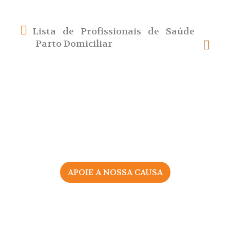
Lista de Profissionais de Saúde
Parto Domiciliar
APOIE A NOSSA CAUSA
2026 © Associação Portuguesa pelos Direitos da Mulher
na Gravidez e Parto
Todos os direitos reservados |
Política de Privacidade