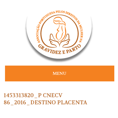
Skip
to
content
MENU
1453313820_P CNECV
86_2016_DESTINO PLACENTA