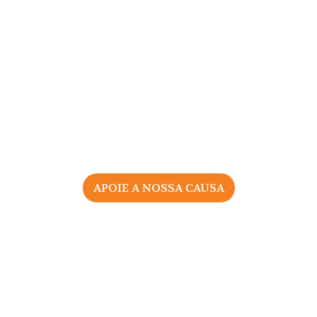
APOIE A NOSSA CAUSA
sociação Portuguesa pelos Direitos da Mulher na Gravid
Todos os direitos reservados |
Política de Privacidade