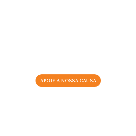
APOIE A NOSSA CAUSA
sociação Portuguesa pelos Direitos da Mulher na Gravid
Todos os direitos reservados |
Política de Privacidade