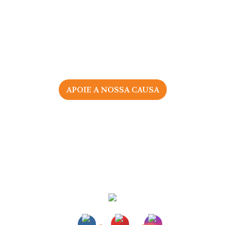
APOIE A NOSSA CAUSA
2026 © Associação Portuguesa pelos Direitos da Mulher
na Gravidez e Parto
Todos os direitos reservados |
Política de Privacidade