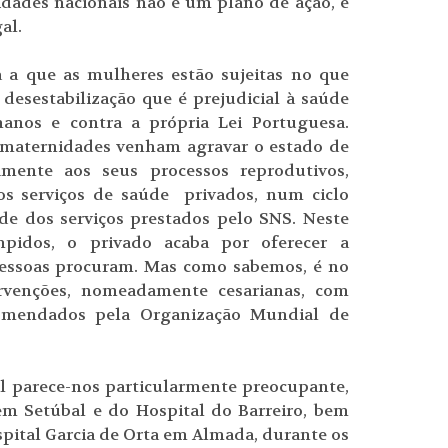
dades nacionais não é um plano de ação, é
al.
a a que as mulheres estão sujeitas no que
 desestabilização que é prejudicial à saúde
manos e contra a própria Lei Portuguesa.
s maternidades venham agravar o estado de
amente aos seus processos reprodutivos,
os serviços de saúde privados, num ciclo
de dos serviços prestados pelo SNS. Neste
mpidos, o privado acaba por oferecer a
 pessoas procuram. Mas como sabemos, é no
ervenções, nomeadamente cesarianas, com
omendados pela Organização Mundial de
l parece-nos particularmente preocupante,
em Setúbal e do Hospital do Barreiro, bem
pital Garcia de Orta em Almada, durante os