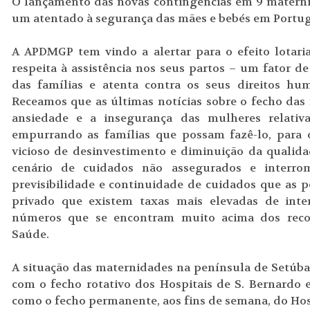
O lançamento das novas contingências em 9 materni
um atentado à segurança das mães e bebés em Portug
A APDMGP tem vindo a alertar para o efeito lotari
respeita à assistência nos seus partos – um fator de
das famílias e atenta contra os seus direitos hu
Receamos que as últimas notícias sobre o fecho da
ansiedade e a insegurança das mulheres relativ
empurrando as famílias que possam fazê-lo, para 
vicioso de desinvestimento e diminuição da qualida
cenário de cuidados não assegurados e interro
previsibilidade e continuidade de cuidados que as
privado que existem taxas mais elevadas de int
números que se encontram muito acima dos rec
Saúde.
A situação das maternidades na península de Setúba
com o fecho rotativo dos Hospitais de S. Bernardo 
como o fecho permanente, aos fins de semana, do Hos