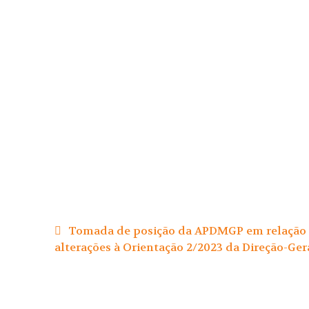
Navegação
de
Tomada de posição da APDMGP em relação à
artigos
alterações à Orientação 2/2023 da Direção-Ger