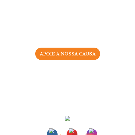
APOIE A NOSSA CAUSA
2026 © Associação Portuguesa pelos Direitos da Mulher
na Gravidez e Parto
Todos os direitos reservados |
Política de Privacidade