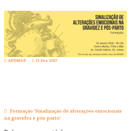
APDMGP
13 Dez 2017
Navegação
de
Formação ‘Sinalização de alterações emocionais
artigos
na gravidez e pós-parto’