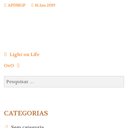
APDMGP
16 Jan 2019
Navegação
de
Light on Life
artigos
OvO
Pesquisar
por:
CATEGORIAS
Sem categoria