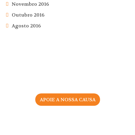
Novembro 2016
Outubro 2016
Agosto 2016
APOIE A NOSSA CAUSA
2026 © Associação Portuguesa pelos Direitos da Mulher
na Gravidez e Parto
Todos os direitos reservados |
Política de Privacidade