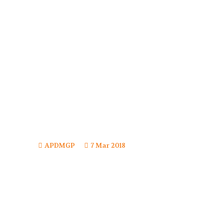
APDMGP
7 Mar 2018
Navegação