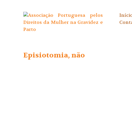
Skip
Iníci
to
Cont
content
Episiotomia, não