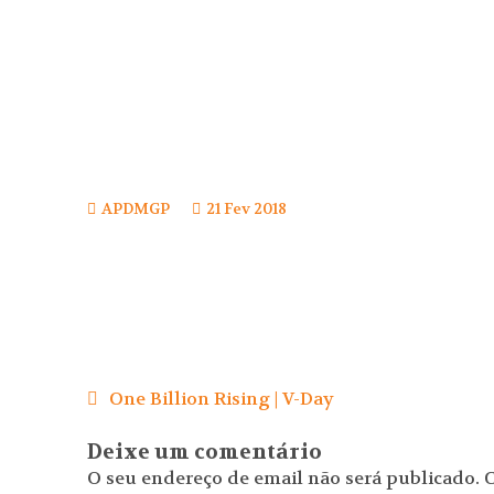
APDMGP
21 Fev 2018
Navegação
de
One Billion Rising | V-Day
artigos
Deixe um comentário
O seu endereço de email não será publicado.
C